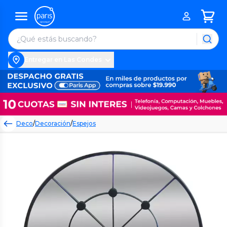
Entregar en Las Condes
Deco
/
Decoración
/
Espejos