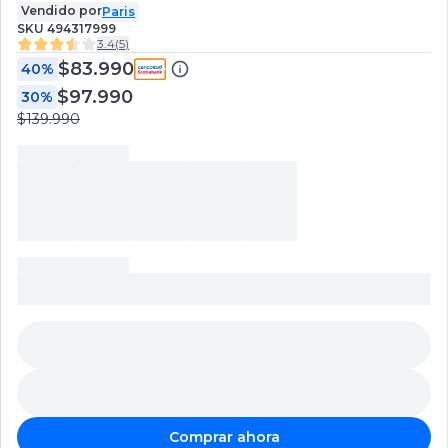
Vendido por
Paris
SKU
494317999
3.4
(
5
)
$83.990
40%
$97.990
30%
$139.990
Comprar ahora