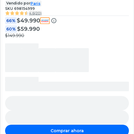
Vendido por
Paris
SKU
698154999
4.6
(
20
)
$49.990
66%
$59.990
60%
$149.990
Comprar ahora