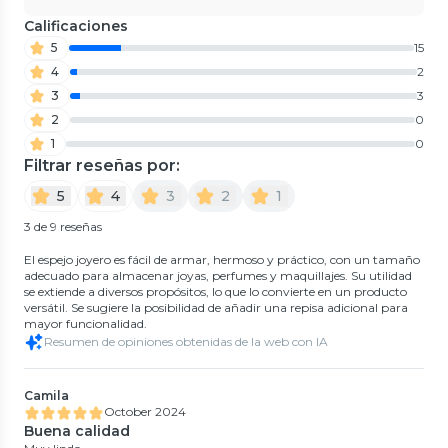
Calificaciones
5
15
4
2
3
3
2
0
1
0
Filtrar reseñas por:
5
4
3
2
1
3 de 9 reseñas
El espejo joyero es fácil de armar, hermoso y práctico, con un tamaño
adecuado para almacenar joyas, perfumes y maquillajes. Su utilidad
se extiende a diversos propósitos, lo que lo convierte en un producto
versátil. Se sugiere la posibilidad de añadir una repisa adicional para
mayor funcionalidad.
Resumen de opiniones obtenidas de la web con IA
Camila
October 2024
Buena calidad