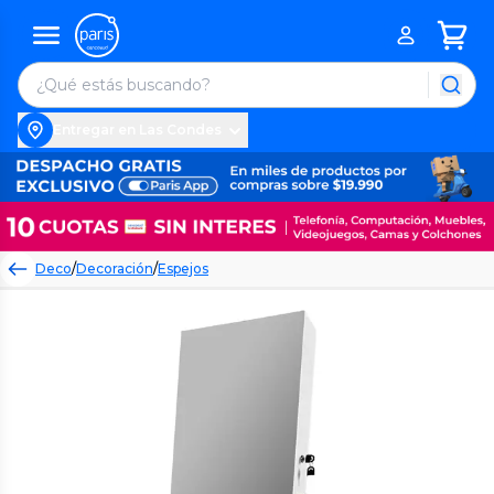
Entregar en Las Condes
Deco
/
Decoración
/
Espejos