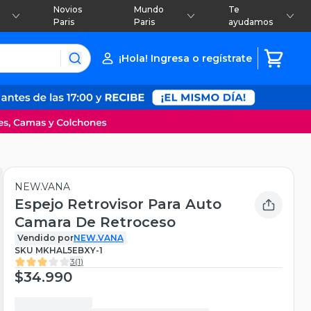
Novios
Mundo
Te
Paris
Paris
ayudamos
¡Hola! Ingresa o regístrate
NEW.VANA
Espejo Retrovisor Para Auto
Camara De Retroceso
Vendido por
NEW.VANA
SKU
MKHAL5EBXY-1
3
(
1
)
$34.990