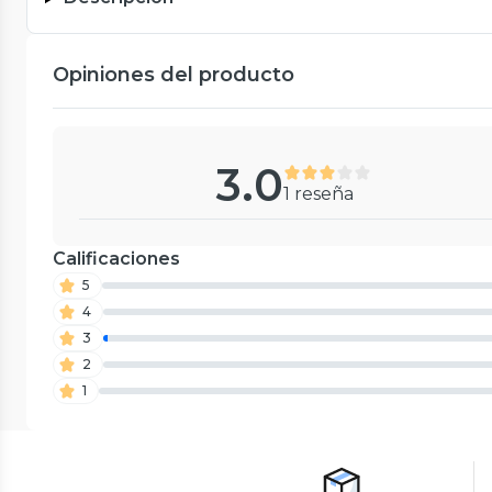
Opiniones del producto
3.0
1 reseña
Calificaciones
5
4
3
2
1