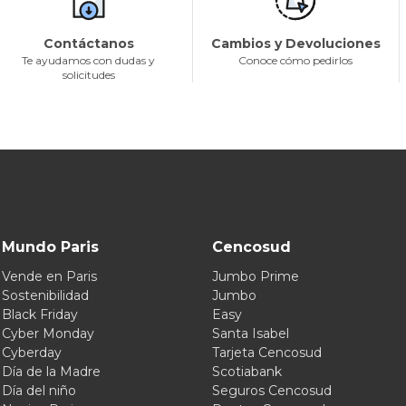
Contáctanos
Cambios y Devoluciones
Te ayudamos con dudas y
Conoce cómo pedirlos
solicitudes
Mundo Paris
Cencosud
Vende en Paris
Jumbo Prime
Sostenibilidad
Jumbo
Black Friday
Easy
Cyber Monday
Santa Isabel
Cyberday
Tarjeta Cencosud
Día de la Madre
Scotiabank
Día del niño
Seguros Cencosud