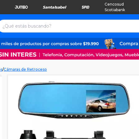
Cencosud
Scotiabank
os
/
Cámaras de Retroceso