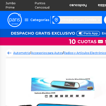
Jumbo
Puntos
Prime
Cencosud
Categorías
Entregar en Las Condes
Automotriz
/
Accesorios para Autos
/
Radios y Artículos Electrónic