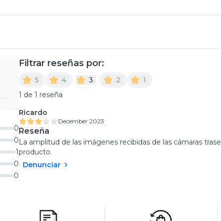
Filtrar reseñas por:
5
4
3
2
1
1 de 1 reseña
Ricardo
December 2023
0
Reseña
0
La amplitud de las imágenes recibidas de las cámaras trase
1
producto.
0
Denunciar
0