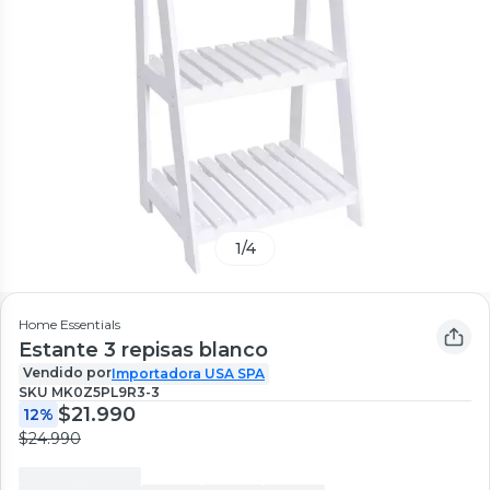
1
/
4
Home Essentials
Estante 3 repisas blanco
Vendido por
Importadora USA SPA
SKU
MK0Z5PL9R3-3
$21.990
12%
$24.990