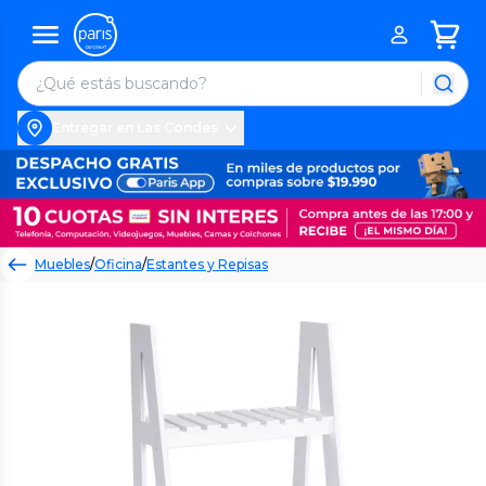
Entregar en Las Condes
Muebles
/
Oficina
/
Estantes y Repisas