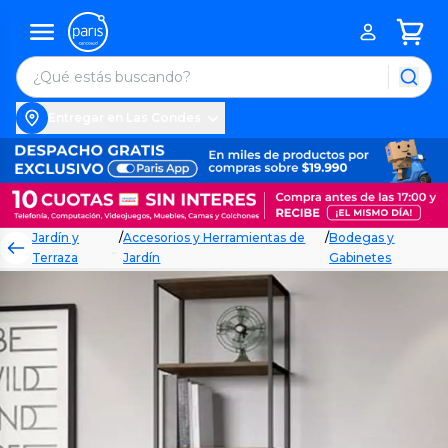
Entregar en Las Condes
Jardín y
/
Accesorios y Herramientas de
/
Bodegas y
Terraza
Jardín
Gabinetes