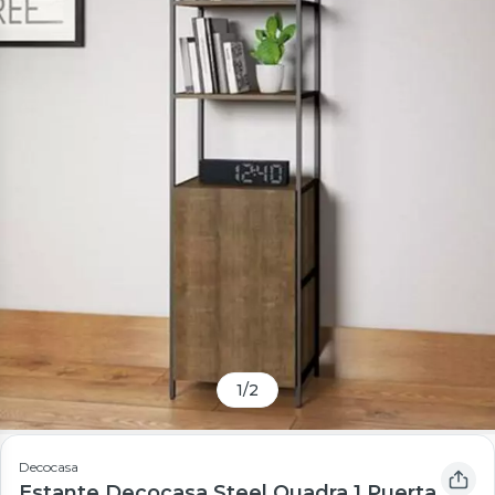
1
/
2
Decocasa
Estante Decocasa Steel Quadra 1 Puerta