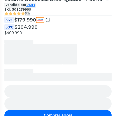
Vendido por
Paris
SKU
508239999
5
(
1
)
$179.990
56%
$204.990
50%
$409.990
Comprar ahora