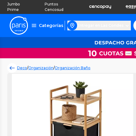
Jumbo
Puntos
Prime
Cencosud
Categorías
Entregar en Las Condes
Deco
/
Organización
/
Organización Baño