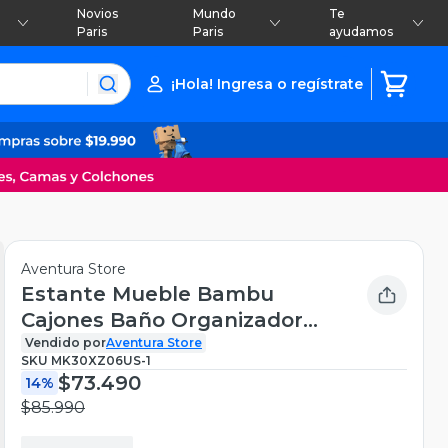
Novios
Mundo
Te
Paris
Paris
ayudamos
¡Hola! Ingresa o regístrate
Aventura Store
Estante Mueble Bambu
Cajones Baño Organizador
Negro
Vendido por
Aventura Store
SKU
MK30XZ06US-1
$73.490
14%
$85.990