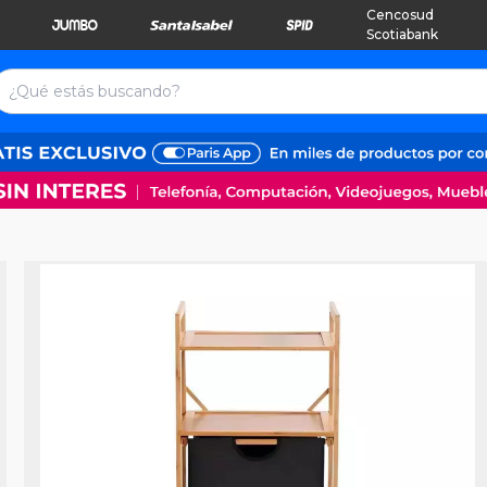
Cencosud
Scotiabank