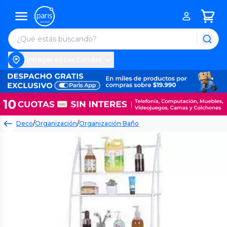
Entregar en Las Condes
Deco
/
Organización
/
Organización Baño