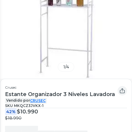
1
/
4
Crusec
Estante Organizador 3 Niveles Lavadora
Vendido por
CRUSEC
SKU
MKQCZ3JVKX-1
$10.990
42%
$18.990