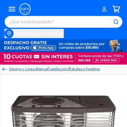
Entregar en Las Condes
Electro y Línea Blanca
/
Calefacción
/
Estufas a Parafina