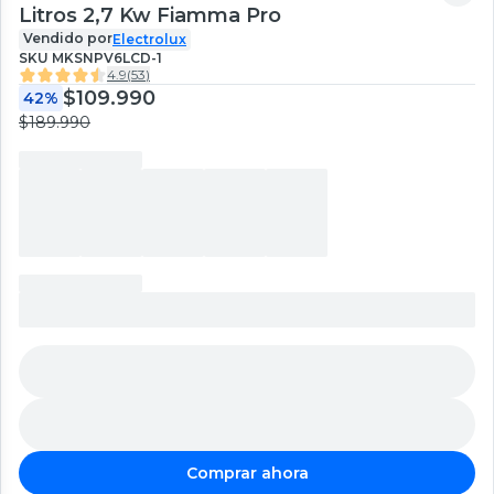
Litros 2,7 Kw Fiamma Pro
Vendido por
Electrolux
SKU
MKSNPV6LCD-1
4.9
(
53
)
$109.990
42%
$189.990
Comprar ahora