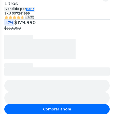
Litros
Vendido por
Paris
SKU
997281999
4.2
(
31
)
$179.990
47%
$339.990
Comprar ahora