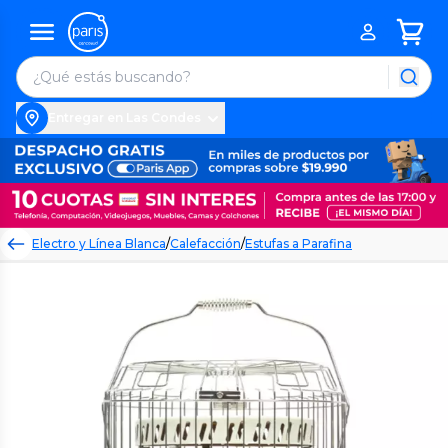
Entregar en Las Condes
Electro y Línea Blanca
/
Calefacción
/
Estufas a Parafina