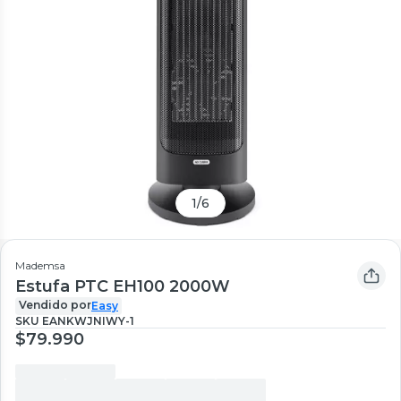
1
/
6
Mademsa
Estufa PTC EH100 2000W
Vendido por
Easy
SKU
EANKWJNIWY-1
$79.990