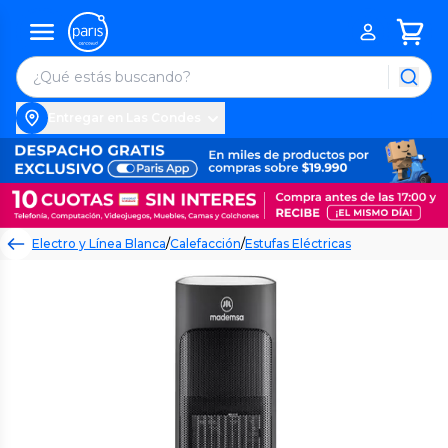
Entregar en Las Condes
Electro y Línea Blanca
/
Calefacción
/
Estufas Eléctricas