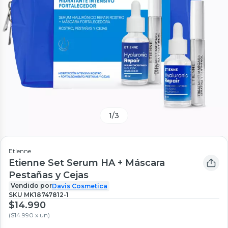
1
/
3
Etienne
Etienne Set Serum HA + Máscara
Pestañas y Cejas
Vendido por
Davis Cosmetica
SKU
MK18747812-1
$14.990
(
$14.990 x un
)