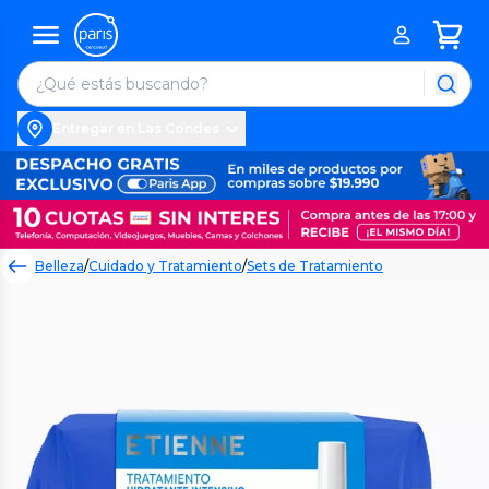
Entregar en Las Condes
Belleza
/
Cuidado y Tratamiento
/
Sets de Tratamiento