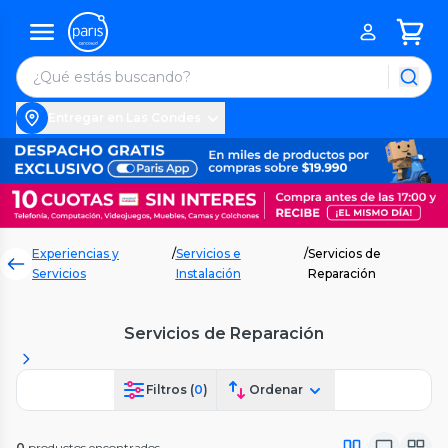
Entregar en Las Condes
Experiencias y
/
Servicios e
/
Servicios de
Servicios
Instalación
Reparación
Servicios de Reparación
Filtros (
0
)
Ordenar
0
productos encontrados