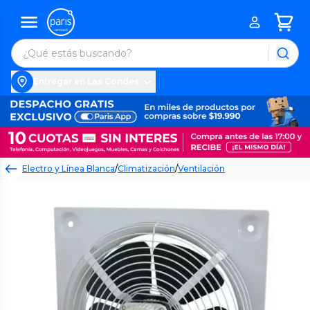
Entregar en Las Condes
Electro y Línea Blanca
/
Climatización
/
Ventilación