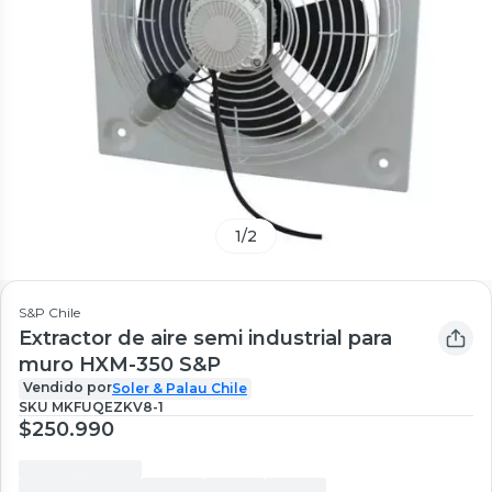
1
/
2
S&P Chile
Extractor de aire semi industrial para
muro HXM-350 S&P
Vendido por
Soler & Palau Chile
SKU
MKFUQEZKV8-1
$250.990