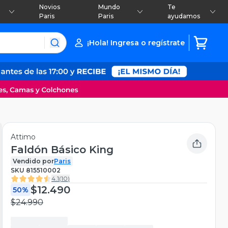
Novios
Mundo
Te
Paris
Paris
ayudamos
¡Hola! Ingresa o regístrate
Attimo
Faldón Básico King
Vendido por
Paris
SKU
815510002
4.1
(
10
)
$12.490
50%
$24.990