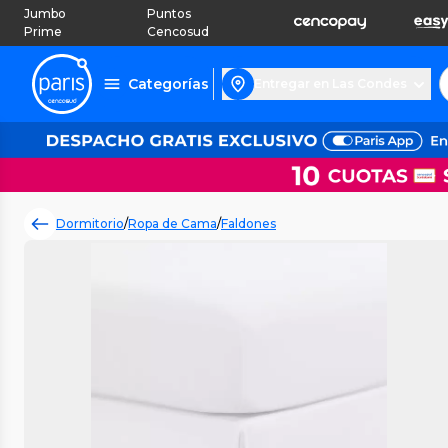
Jumbo
Puntos
Prime
Cencosud
Categorías
Entregar en Las Condes
Dormitorio
/
Ropa de Cama
/
Faldones