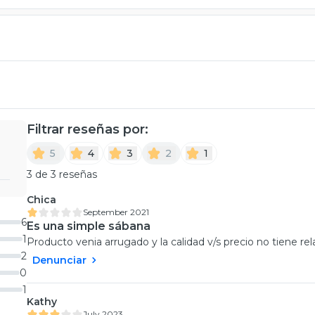
Filtrar reseñas por:
5
4
3
2
1
3 de 3 reseñas
Chica
September 2021
6
Es una simple sábana
1
Producto venia arrugado y la calidad v/s precio no tiene rel
2
Denunciar
0
1
Kathy
July 2023