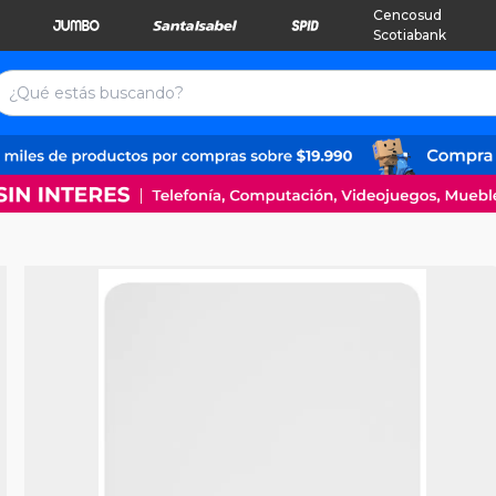
Cencosud
Scotiabank