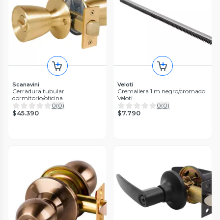
Scanavini
Veloti
Cerradura tubular
Cremallera 1 m negro/cromado
dormitorio/oficina
Veloti
0
(
0
)
0
(
0
)
$45.390
$7.790