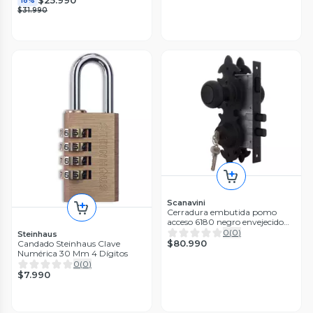
$25.990
18%
$31.990
Scanavini
Cerradura embutida pomo
acceso 6180 negro envejecido
Scanavini
0
(
0
)
Steinhaus
$80.990
Candado Steinhaus Clave
Numérica 30 Mm 4 Dígitos
0
(
0
)
$7.990