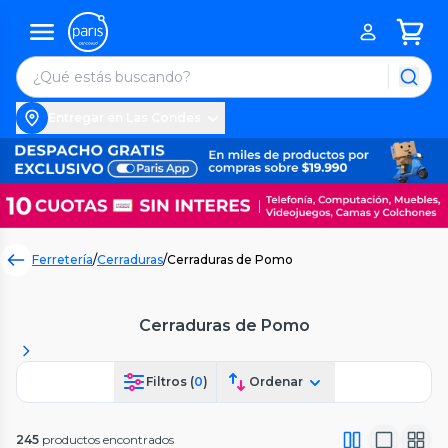
Entregar en Las Condes
Ferretería
/
Cerraduras
/
Cerraduras de Pomo
Cerraduras de Pomo
Filtros (
0
)
Ordenar
245
productos encontrados