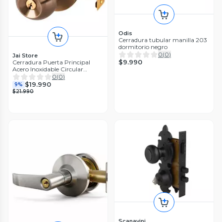
Odis
Cerradura tubular manilla 203
dormitorio negro
0
(
0
)
Jai Store
$9.990
Cerradura Puerta Principal
Acero Inoxidable Circular
Bronce
0
(
0
)
$19.990
9%
$21.990
Scanavini