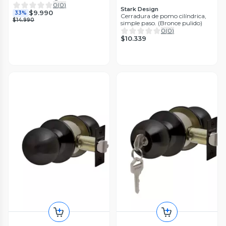
0
(
0
)
Stark Design
$9.990
33%
Cerradura de pomo cilíndrica,
$14.990
simple paso. (Bronce pulido)
0
(
0
)
$10.339