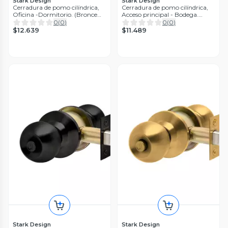
Stark Design
Stark Design
Cerradura de pomo cilíndrica,
Cerradura de pomo cilíndrica,
Oficina -Dormitorio. (Bronce
Acceso principal - Bodega.
pulido)
(Acero inoxidable 304)
0
(
0
)
0
(
0
)
$12.639
$11.489
Stark Design
Stark Design