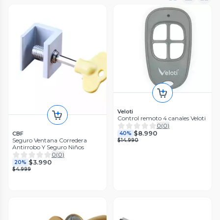
Veloti
Control remoto 4 canales Veloti
0
(
0
)
$8.990
CBF
40%
Seguro Ventana Corredera
$14.990
Antirrobo Y Seguro Niños
0
(
0
)
$3.990
20%
$4.999