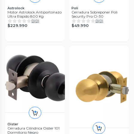
Astrolock
Poli
Motor Astrolock Antiportonazo
Cerradura Sobreponer Poli
Ultra Rápido 800 Kg
Security Pro CI-30
0
(
0
)
0
(
0
)
$229.990
$49.990
Oister
Cerradura Cilíndrica Oister 101
Dormitorio Negro