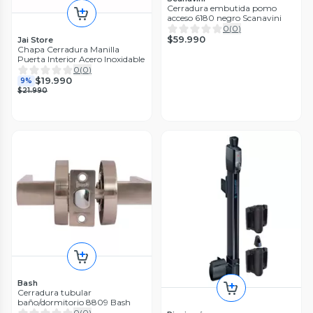
Cerradura embutida pomo
acceso 6180 negro Scanavini
0
(
0
)
$59.990
Jai Store
Chapa Cerradura Manilla
Puerta Interior Acero Inoxidable
0
(
0
)
$19.990
9%
$21.990
Bash
Cerradura tubular
baño/dormitorio 8809 Bash
0
(
0
)