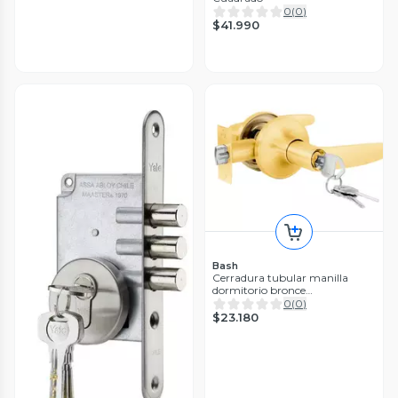
0
(
0
)
$41.990
Bash
Cerradura tubular manilla
dormitorio bronce
antibacteriana Bash
0
(
0
)
$23.180