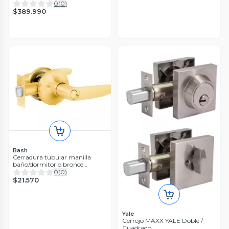
0
(
0
)
$389.990
Bash
Cerradura tubular manilla
baño/dormitorio bronce
antibacteriana Bash
0
(
0
)
$21.570
Yale
Cerrojo MAXX YALE Doble /
Cuadrado