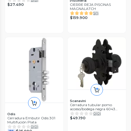
Piscinería
$27.490
CIERRE REJA PISCINAS
MAGNALATCH
5
(
1
)
$159.900
Scanavini
Cerradura tubular pomo
acceso/bodega negra 6043
Scanavini
0
(
0
)
Odis
$49.190
Cerradura Embutir Odis 301
Multifución Plata
0
(
0
)