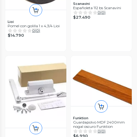
Scanavini
Españoleta 112 bs Scanavini
0
(
0
)
$27.490
Lioi
Pomel con golilla 1 x 4,3/4 Lioi
0
(
0
)
$14.790
Funktion
Guardapolvo MDF 2400mm
nogal oscuro Funktion
0
(
0
)
$6.990