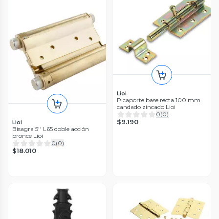
Lioi
Picaporte base recta 100 mm
candado zincado Lioi
0
(
0
)
$9.190
Lioi
Bisagra 5'' L65 doble acción
bronce Lioi
0
(
0
)
$18.010