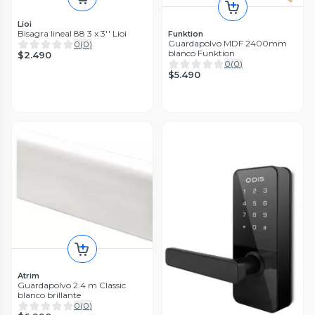
Lioi
Bisagra lineal 88 3 x 3'' Lioi
Funktion
Guardapolvo MDF 2400mm
0
(
0
)
blanco Funktion
$2.490
0
(
0
)
$5.490
Atrim
Guardapolvo 2.4 m Classic
blanco brillante
0
(
0
)