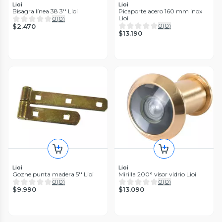
Lioi
Lioi
Bisagra línea 38 3'' Lioi
Picaporte acero 160 mm inox
Lioi
0
(
0
)
0
(
0
)
$2.470
$13.190
Lioi
Lioi
Gozne punta madera 5'' Lioi
Mirilla 200° visor vidrio Lioi
0
(
0
)
0
(
0
)
$9.990
$13.090