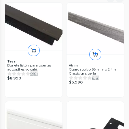
Tesa
Burlete listón para puertas
Atrim
autoadhesivo café.
Guardapolvo 68 mm x 2.4 m
Classic gris perla
0
(
0
)
0
(
0
)
$8.990
$6.990