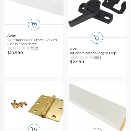
Atrim
Guardapolvo 70 mm x 2.4 m
Line blanco mate
0
(
0
)
DVP
$10.990
Kit cierre caracol negro Dvp
0
(
0
)
$2.990