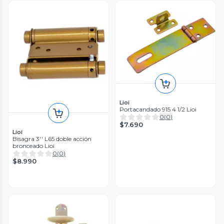
Lioi
Portacandado 915 4 1/2 Lioi
0
(
0
)
$7.690
Lioi
Bisagra 3'' L65 doble acción
bronceado Lioi
0
(
0
)
$8.990