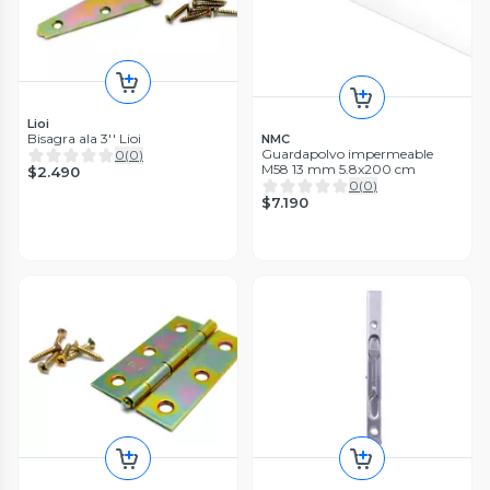
Lioi
Bisagra ala 3'' Lioi
NMC
Guardapolvo impermeable
0
(
0
)
M58 13 mm 5.8x200 cm
$2.490
0
(
0
)
$7.190