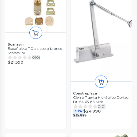
Scanavini
Españoleta 110 az acero bronce
Scanavini
0
(
0
)
$21.590
Construplaza
Cierra Puerta Hidráulico Dortec
Dt-64 65-85 Kilos
0
(
0
)
$24.990
30%
$35.897