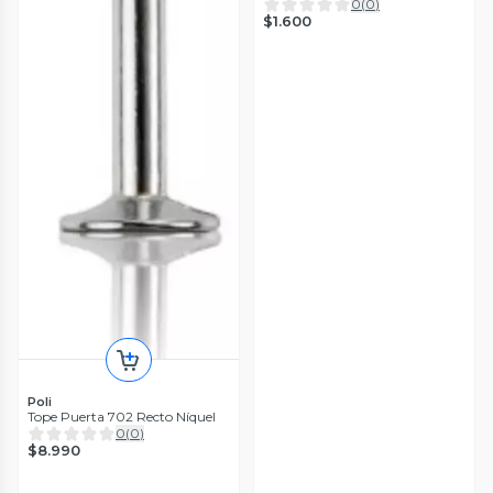
0
(
0
)
$1.600
Poli
Tope Puerta 702 Recto Níquel
0
(
0
)
$8.990