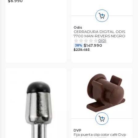
$6.990
Odis
CERRADURA DIGITAL ODIS
7700 MAN-REVERS NEGRO
0
(
0
)
$147.990
38%
$239.493
DVP
Fija puerta clip color café Dvp