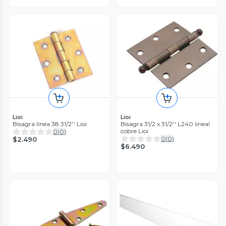
Lioi
Lioi
Bisagra línea 38 31/2'' Lioi
Bisagra 31/2 x 31/2'' L240 lineal
cobre Lioi
0
(
0
)
0
(
0
)
$2.490
$6.490