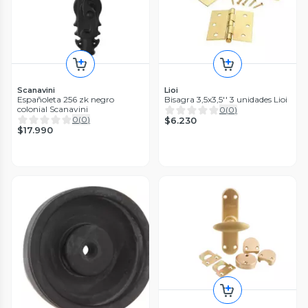
Scanavini
Lioi
Españoleta 256 zk negro
Bisagra 3,5x3,5'' 3 unidades Lioi
colonial Scanavini
0
(
0
)
0
(
0
)
$6.230
$17.990