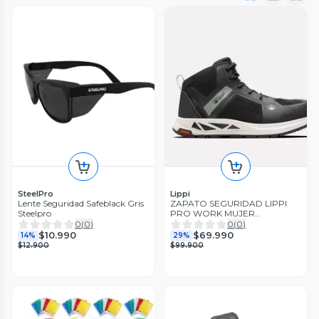
SteelPro
Lippi
Lente Seguridad Safeblack Gris
ZAPATO SEGURIDAD LIPPI
Steelpro
PRO WORK MUJER
REACTION LIGHT MID
0
(
0
)
0
(
0
)
$10.990
$69.990
14%
29%
$12.900
$99.900