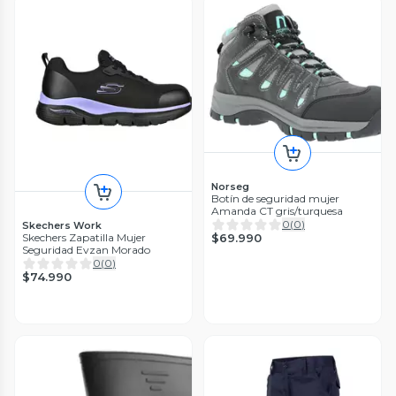
Norseg
Botín de seguridad mujer
Amanda CT gris/turquesa
0
(
0
)
Skechers Work
$69.990
Skechers Zapatilla Mujer
Seguridad Evzan Morado
0
(
0
)
$74.990