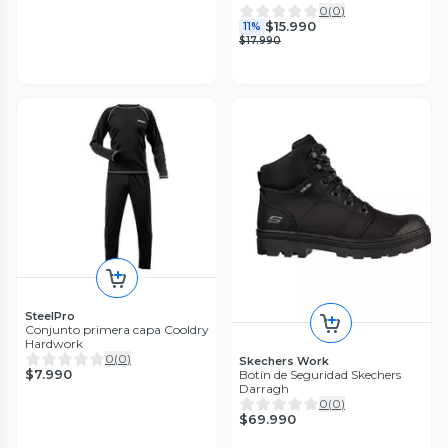
0
(
0
)
$15.990
11%
$17.990
SteelPro
Conjunto primera capa Cooldry
Hardwork
0
(
0
)
Skechers Work
$7.990
Botín de Seguridad Skechers
Darragh
0
(
0
)
$69.990