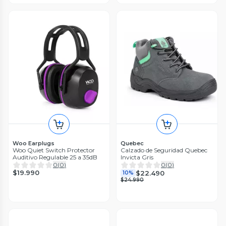
Woo Earplugs
Quebec
Woo Quiet Switch Protector
Calzado de Seguridad Quebec
Auditivo Regulable 25 a 35dB
Invicta Gris
0
(
0
)
0
(
0
)
$19.990
$22.490
10%
$24.990