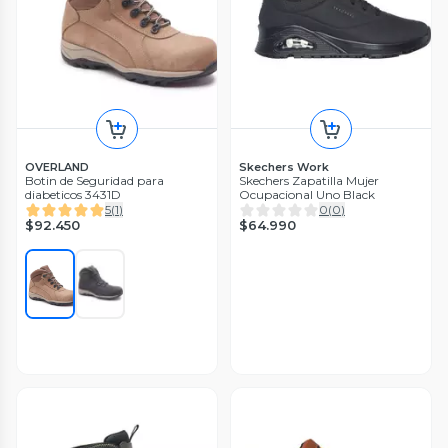
OVERLAND
Skechers Work
Botin de Seguridad para
Skechers Zapatilla Mujer
diabeticos 3431D
Ocupacional Uno Black
5
(
1
)
0
(
0
)
$92.450
$64.990