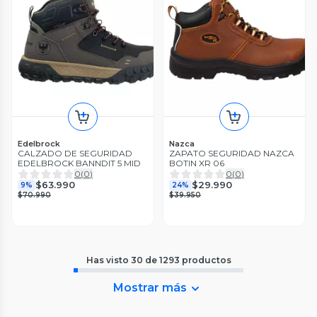
Edelbrock
Nazca
CALZADO DE SEGURIDAD
ZAPATO SEGURIDAD NAZCA
EDELBROCK BANNDIT 5 MID
BOTIN XR 06
0
(
0
)
0
(
0
)
$63.990
$29.990
9%
24%
$70.990
$39.950
Has visto
30
de
1293
productos
Mostrar más