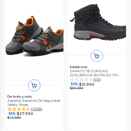
Edelbrock
ZAPATO SEGURIDAD
EDELBROCK BOTIN ED 170
NEGRO
0
(
0
)
$31.990
53%
$69.290
De todo y más
Zapatos Zapatilla De Seguridad
Safety Shoes
4.5
(
28
)
$27.990
36%
$44.080