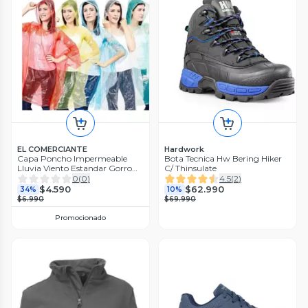
EL COMERCIANTE
Hardwork
Capa Poncho Impermeable
Bota Tecnica Hw Bering Hiker
Lluvia Viento Estandar Gorro
C/ Thinsulate
12und
0
(
0
)
4.5
(
2
)
$4.590
$62.990
34%
10%
$6.990
$69.990
Promocionado