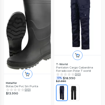
T-World
Pantalon Cargo Gabardina
Forrado con Polar T world
0
(
0
)
$18.990
13%
$21.990
Metalfer
Botas De Pvc Sin Punta
0
(
0
)
$13.990