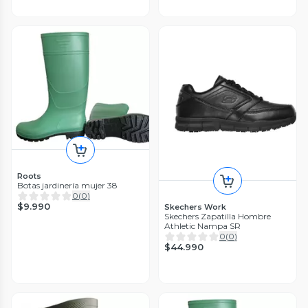
Roots
Botas jardinería mujer 38
0
(
0
)
$9.990
Skechers Work
Skechers Zapatilla Hombre
Athletic Nampa SR
0
(
0
)
$44.990