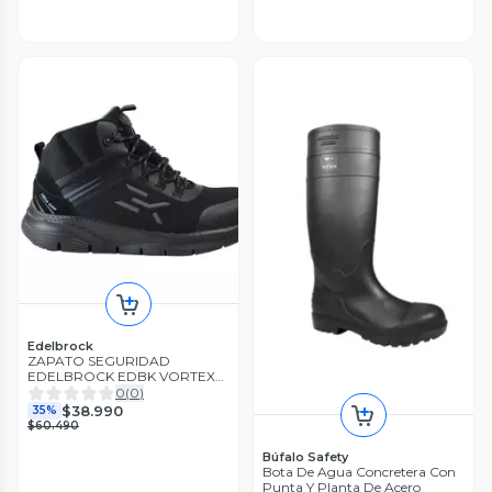
Edelbrock
ZAPATO SEGURIDAD
EDELBROCK EDBK VORTEX
HIGH
0
(
0
)
$38.990
35%
$60.490
Búfalo Safety
Bota De Agua Concretera Con
Punta Y Planta De Acero