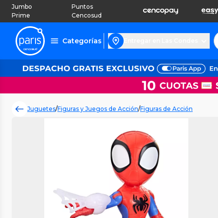
Jumbo
Puntos
Prime
Cencosud
Categorías
Entregar en Las Condes
Juguetes
/
Figuras y Juegos de Acción
/
Figuras de Acción