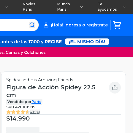
Novios
Mundo
Te
Paris
Paris
ayudamos
¡Hola! Ingresa o regístrate
Spidey and His Amazing Friends
Figura de Acción Spidey 22.5
cm
Vendido por
Paris
SKU
420101999
4.8
(
6
)
$14.990