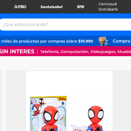
Cencosud
Scotiabank