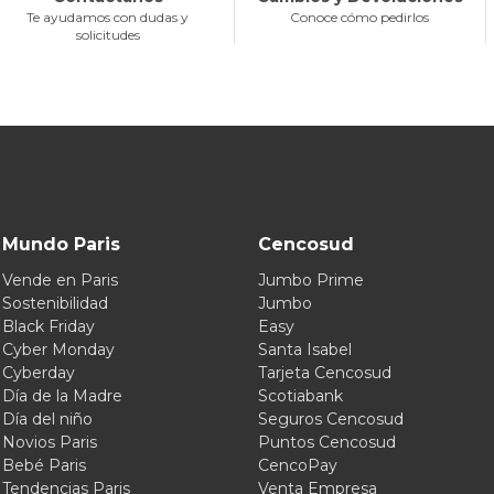
Te ayudamos con dudas y
Conoce cómo pedirlos
solicitudes
Mundo Paris
Cencosud
Vende en Paris
Jumbo Prime
Sostenibilidad
Jumbo
Black Friday
Easy
Cyber Monday
Santa Isabel
Cyberday
Tarjeta Cencosud
Día de la Madre
Scotiabank
Día del niño
Seguros Cencosud
Novios Paris
Puntos Cencosud
Bebé Paris
CencoPay
Tendencias Paris
Venta Empresa