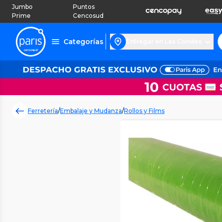
Jumbo
Puntos
Prime
Cencosud
Categorías
Entregar en Las Condes
Ferretería
/
Embalaje y Mudanza
/
Rollos y Films