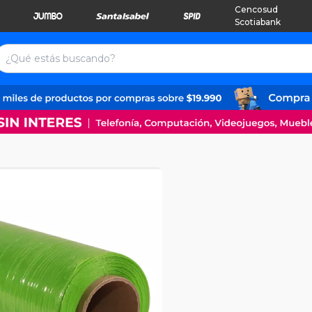
Cencosud
Scotiabank