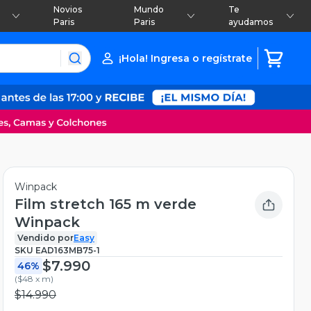
Novios
Mundo
Te
Paris
Paris
ayudamos
¡Hola! Ingresa o regístrate
Winpack
Film stretch 165 m verde
Winpack
Vendido por
Easy
SKU
EAD163MB75-1
$7.990
46%
(
$48 x m
)
$14.990