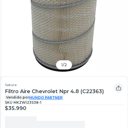
1
/
2
Sakura
Filtro Aire Chevrolet Npr 4.8 (C22363)
Vendido por
MUNDO PARTNER
SKU
MKZWI23S38-1
$35.990