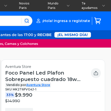
Novios
Mundo
Te
Paris
Paris
ayudamos
¡Hola! Ingresa o regístrate
Aventura Store
Foco Panel Led Plafon
Sobrepuesto cuadrado 18w
luz blanca 21x21
Vendido por
Aventura Store
SKU
MK2T6FVG4J-1
$9.990
33%
$14.990