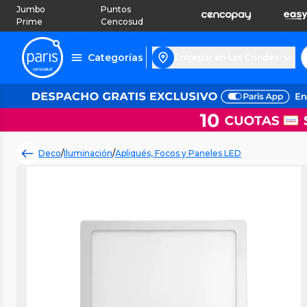
Jumbo
Puntos
Prime
Cencosud
Categorías
Entregar en Las Condes
Deco
/
Iluminación
/
Apliqués, Focos y Paneles LED