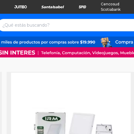
Cencosud
Scotiabank