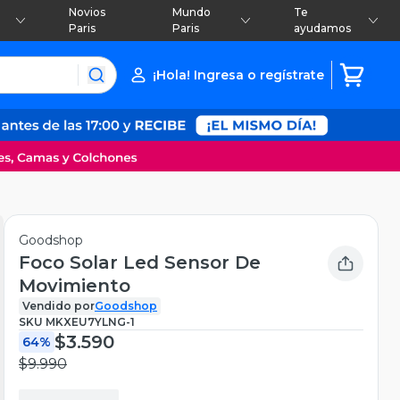
Novios
Mundo
Te
Paris
Paris
ayudamos
¡Hola! Ingresa o regístrate
Goodshop
Foco Solar Led Sensor De
Movimiento
Vendido por
Goodshop
SKU
MKXEU7YLNG-1
$3.590
64%
$9.990