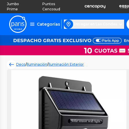
Jumbo
Puntos
Prime
Cencosud
Categorías
Entregar en Las Condes
Deco
/
Iluminación
/
Iluminación Exterior