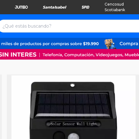
Cencosud
Scotiabank