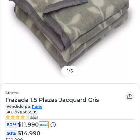
1
/
3
Attimo
Frazada 1.5 Plazas Jacquard Gris
Vendido por
Paris
SKU
978663999
4
(
4
)
$11.990
60%
$14.990
50%