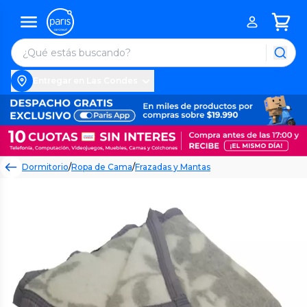
Entregar en Las Condes
Dormitorio
/
Ropa de Cama
/
Frazadas y Mantas