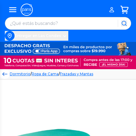
Entregar en Las Condes
Dormitorio
/
Ropa de Cama
/
Frazadas y Mantas