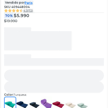
Vendido por
Paris
SKU
409448004
4.3
(
72
)
$5.990
70%
$19.990
Color:
Turquesa