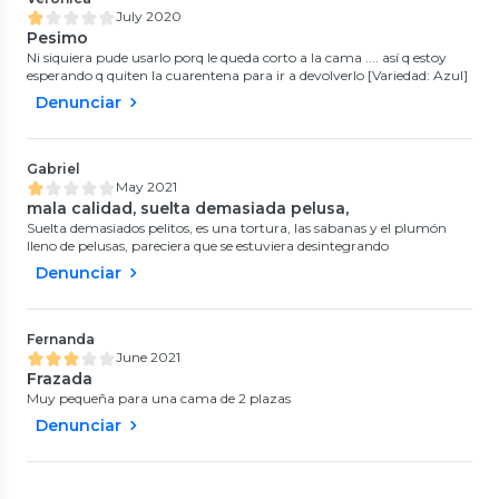
July 2020
Pesimo
Ni siquiera pude usarlo porq le queda corto a la cama .... así q estoy
esperando q quiten la cuarentena para ir a devolverlo [Variedad: Azul]
Denunciar
Gabriel
May 2021
mala calidad, suelta demasiada pelusa,
Suelta demasiados pelitos, es una tortura, las sabanas y el plumón
lleno de pelusas, pareciera que se estuviera desintegrando
Denunciar
Fernanda
June 2021
Frazada
Muy pequeña para una cama de 2 plazas
Denunciar