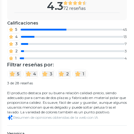
4.3
72 reseñas
Calificaciones
5
45
4
13
3
7
2
3
1
4
Filtrar reseñas por:
5
4
3
2
1
3 de 28 reseñas
El producto destaca por su buena relación calidad-precio, siendo
adecuado para camas de dos plazas y fabricado en material polar que
proporciona calidez. Es suave, fácil de usar y guardar, aunque algunos
usuarios mencionan que es delgado y puede soltar pelusa tras el
lavado. La variedad de colores también es un punto positivo.
Resumen de opiniones obtenidas de la web con IA
Veronica