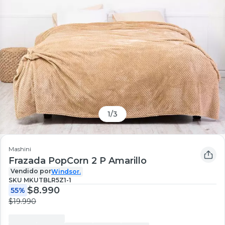
1
/
3
Mashini
Frazada PopCorn 2 P Amarillo
Vendido por
Windsor.
SKU
MKUTBLR5Z1-1
$8.990
55%
$19.990