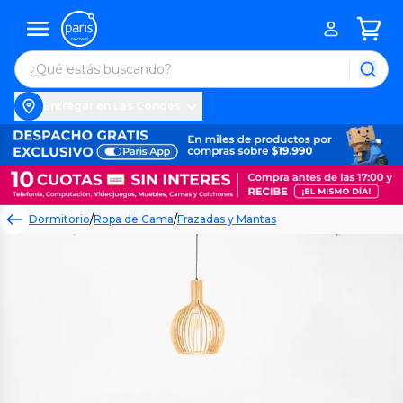
Entregar en Las Condes
Dormitorio
/
Ropa de Cama
/
Frazadas y Mantas