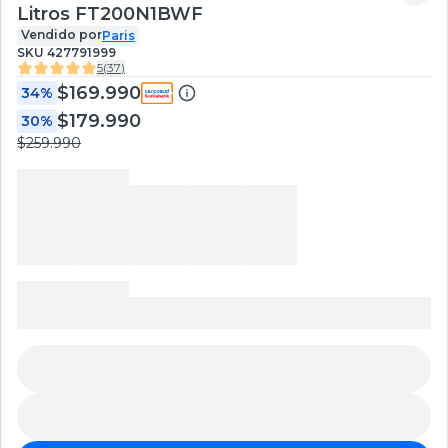
Litros FT200N1BWF
Vendido por
Paris
SKU
427791999
5
(
37
)
$169.990
34%
$179.990
30%
$259.990