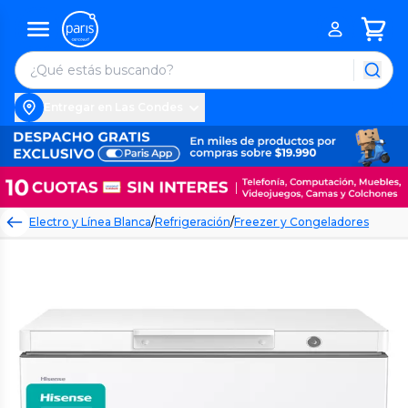
Entregar en Las Condes
Electro y Línea Blanca
/
Refrigeración
/
Freezer y Congeladores