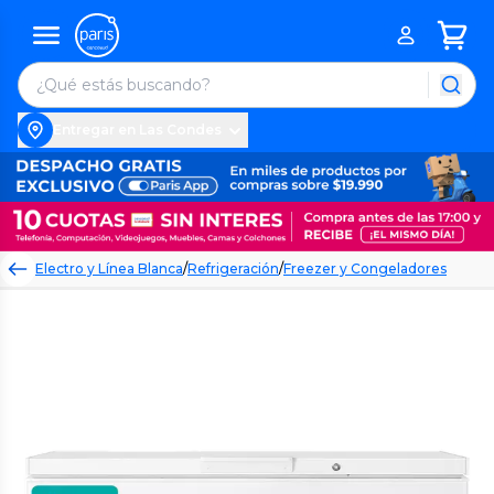
Entregar en Las Condes
Electro y Línea Blanca
/
Refrigeración
/
Freezer y Congeladores