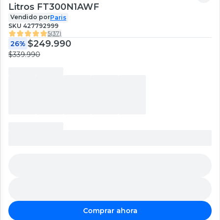
Litros FT300N1AWF
Vendido por
Paris
SKU
427792999
5
(
37
)
$249.990
26%
$339.990
Comprar ahora