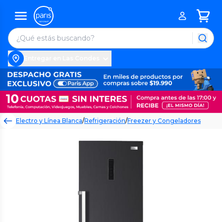
Entregar en Las Condes
Electro y Línea Blanca
/
Refrigeración
/
Freezer y Congeladores