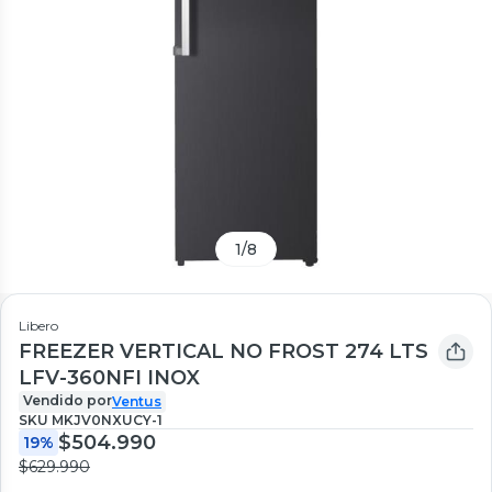
1
/
8
Libero
FREEZER VERTICAL NO FROST 274 LTS
LFV-360NFI INOX
Vendido por
Ventus
SKU
MKJV0NXUCY-1
$504.990
19%
$629.990