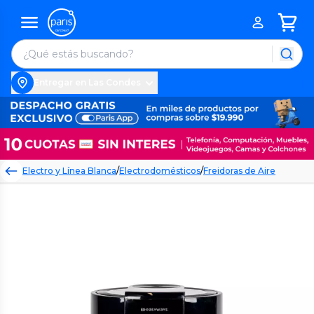
Entregar en Las Condes
Electro y Línea Blanca
/
Electrodomésticos
/
Freidoras de Aire