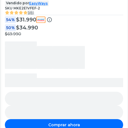
Vendido por
EasyWays
SKU
MKE2E1VFEF-2
5
(
8
)
$31.990
54%
$34.990
50%
$69.990
Comprar ahora