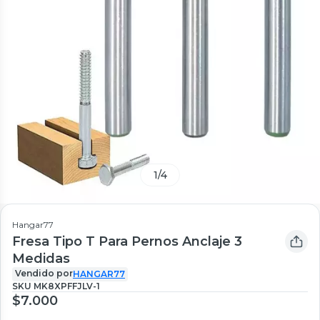
1
/
4
Hangar77
Fresa Tipo T Para Pernos Anclaje 3
Medidas
Vendido por
HANGAR77
SKU
MK8XPFFJLV-1
$7.000