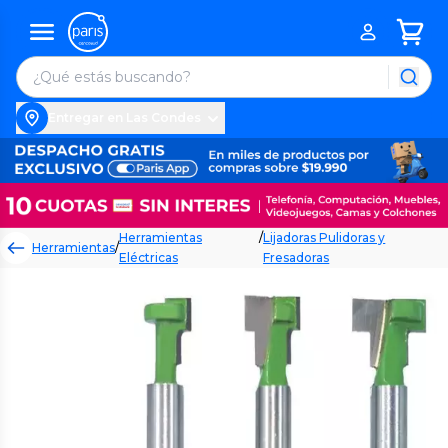
Entregar en Las Condes
Herramientas
/
Lijadoras Pulidoras y
Herramientas
/
Eléctricas
Fresadoras