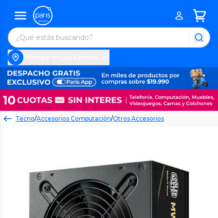
Entregar en Las Condes
Tecno
/
Accesorios Computación
/
Otros Accesorios