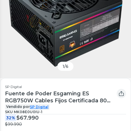
1
/
6
SP Digital
Fuente de Poder Esgaming ES
RGB750W Cables Fijos Certificada 80
PLUS Bronze ATX
Vendido por
SP Digital
SKU
MK08E0U0IU-1
$67.990
32%
$99.990