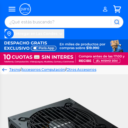
Entregar en Las Condes
Tecno
/
Accesorios Computación
/
Otros Accesorios