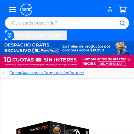
Entregar en Las Condes
Tecno
/
Accesorios Computación
/
Routers