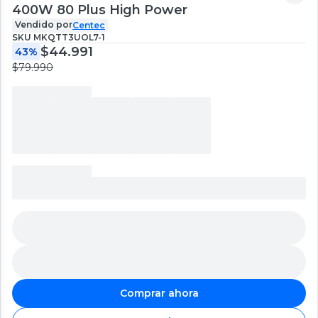
400W 80 Plus High Power
Vendido por
Centec
SKU
MKQTT3UOL7-1
$44.991
43%
$79.990
Comprar ahora