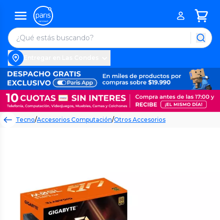
Entregar en Las Condes
Tecno
/
Accesorios Computación
/
Otros Accesorios