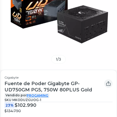
1
/
3
Gigabyte
Fuente de Poder Gigabyte GP-
UD750GM PG5, 750W 80PLUS Gold
Vendido por
PROGAMING
SKU
MKODUZGUOG-1
$102.990
23%
$134.790