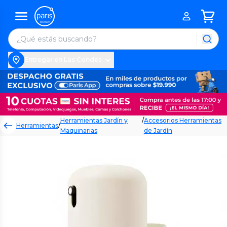
Entregar en Las Condes
Herramientas Jardín y
/
Accesorios Herramientas
Herramientas
/
Maquinarias
de Jardín