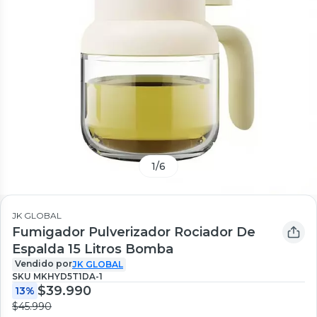
1
/
6
JK GLOBAL
Fumigador Pulverizador Rociador De
Espalda 15 Litros Bomba
Vendido por
JK GLOBAL
SKU
MKHYD5T1DA-1
$39.990
13%
$45.990