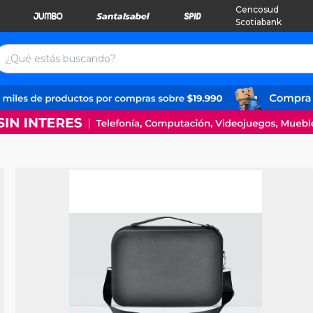
Cencosud
Scotiabank