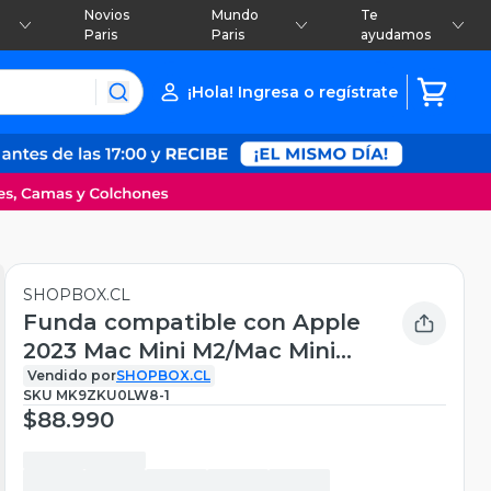
Novios
Mundo
Te
Paris
Paris
ayudamos
¡Hola! Ingresa o regístrate
SHOPBOX.CL
Funda compatible con Apple
2023 Mac Mini M2/Mac Mini
M1 y Mac Mini modelo
Vendido por
SHOPBOX.CL
SKU
MK9ZKU0LW8-1
anterior, organizador de
$88.990
electrónica dura para
teclado, mouse mágico,