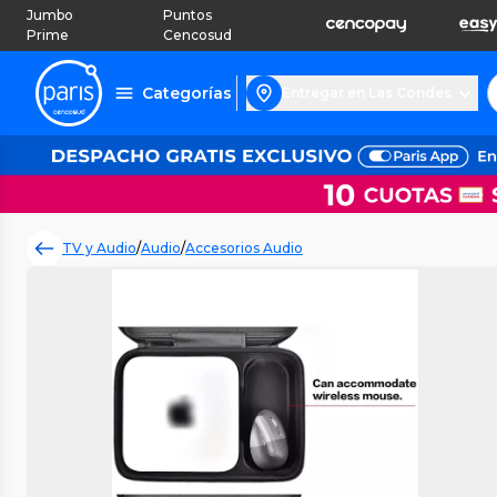
Jumbo
Puntos
Prime
Cencosud
Categorías
Entregar en Las Condes
TV y Audio
/
Audio
/
Accesorios Audio