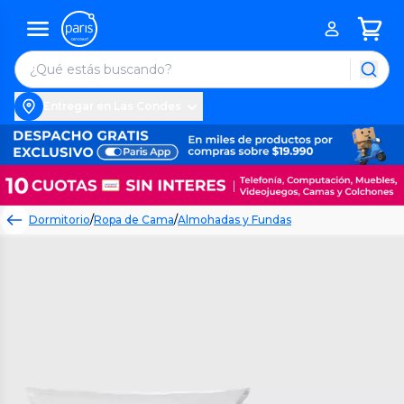
Entregar en Las Condes
Dormitorio
/
Ropa de Cama
/
Almohadas y Fundas