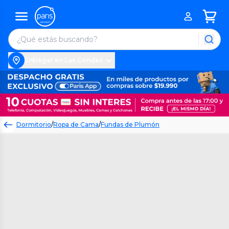
Entregar en Las Condes
Dormitorio
/
Ropa de Cama
/
Fundas de Plumón