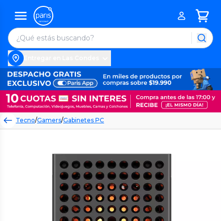
Entregar en Las Condes
Tecno
/
Gamers
/
Gabinetes PC