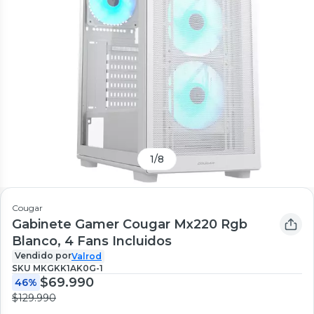
1
/
8
Cougar
Gabinete Gamer Cougar Mx220 Rgb
Blanco, 4 Fans Incluidos
Vendido por
Valrod
SKU
MKGKK1AK0G-1
$69.990
46%
$129.990