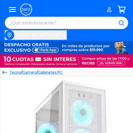
Entregar en Las Condes
Tecno
/
Gamers
/
Gabinetes PC