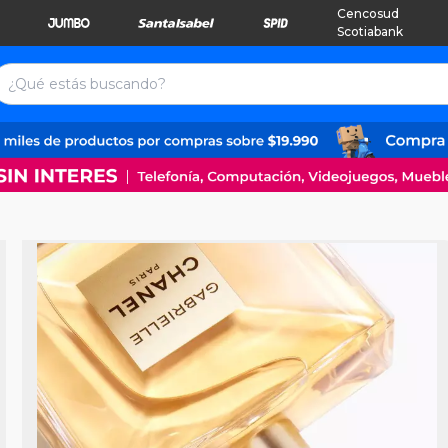
Cencosud
Scotiabank