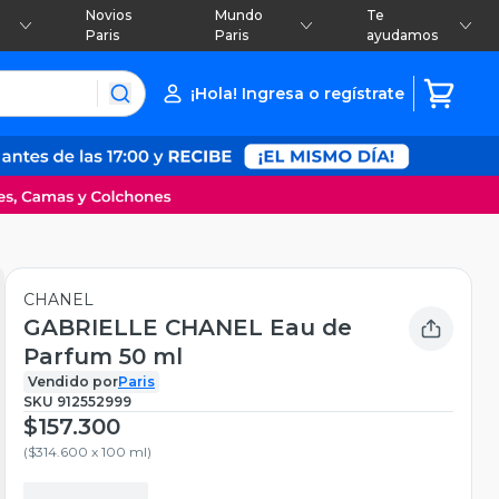
Novios
Mundo
Te
Paris
Paris
ayudamos
¡Hola! Ingresa o regístrate
CHANEL
GABRIELLE CHANEL Eau de
Parfum 50 ml
Vendido por
Paris
SKU
912552999
$157.300
(
$314.600 x 100 ml
)