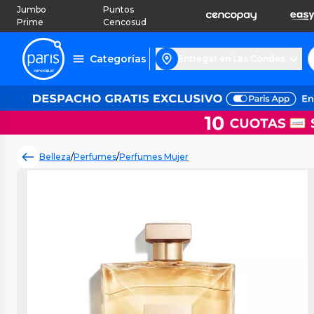
Jumbo
Puntos
Prime
Cencosud
Categorías
Entregar en Las Condes
Belleza
/
Perfumes
/
Perfumes Mujer