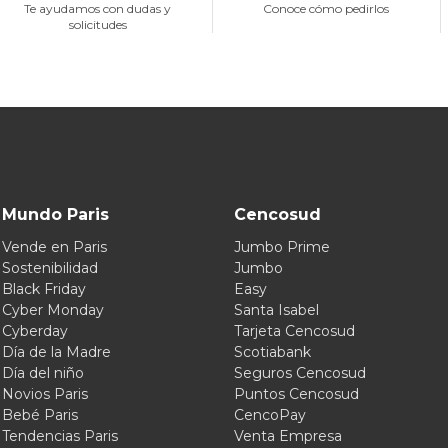
Te ayudamos con dudas y
Conoce cómo pedirlos
solicitudes
Mundo Paris
Cencosud
Vende en Paris
Jumbo Prime
Sostenibilidad
Jumbo
Black Friday
Easy
Cyber Monday
Santa Isabel
Cyberday
Tarjeta Cencosud
Día de la Madre
Scotiabank
Día del niño
Seguros Cencosud
Novios Paris
Puntos Cencosud
Bebé Paris
CencoPay
Tendencias Paris
Venta Empresa