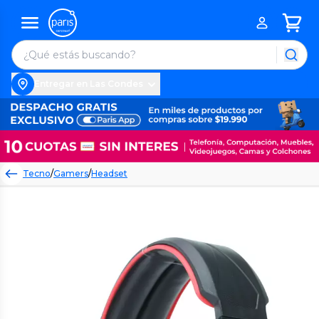
Entregar en Las Condes
Tecno
/
Gamers
/
Headset