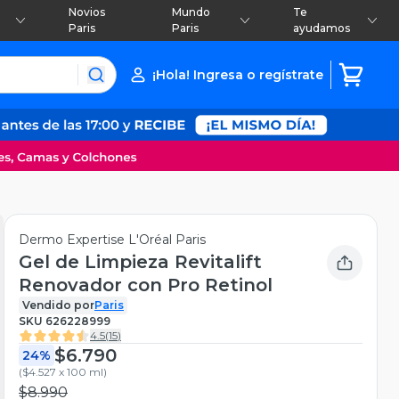
Novios
Mundo
Te
Paris
Paris
ayudamos
¡Hola! Ingresa o regístrate
Dermo Expertise L'Oréal Paris
Gel de Limpieza Revitalift
Renovador con Pro Retinol
Vendido por
Paris
SKU
626228999
4.5
(
15
)
$6.790
24%
(
$4.527 x 100 ml
)
$8.990