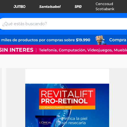
Cencosud
Scotiabank