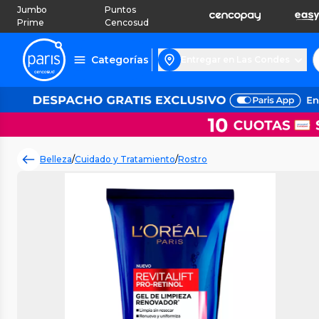
Jumbo
Puntos
Prime
Cencosud
Categorías
Entregar en Las Condes
Belleza
/
Cuidado y Tratamiento
/
Rostro