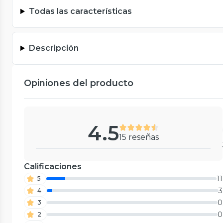
Todas las características
Descripción
Opiniones del producto
4.5
15 reseñas
Calificaciones
11
5
3
4
0
3
0
2