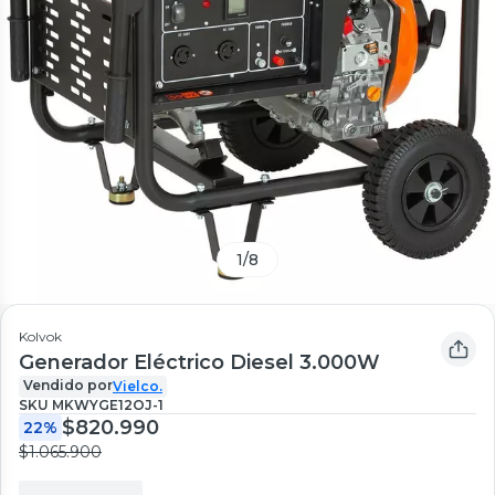
1
/
8
Kolvok
Generador Eléctrico Diesel 3.000W
Vendido por
Vielco.
SKU
MKWYGE12OJ-1
$820.990
22%
$1.065.900