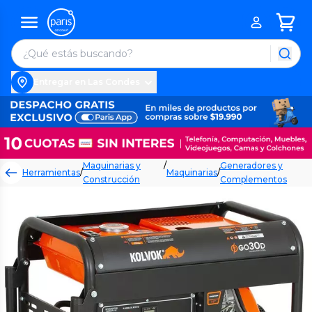
Entregar en Las Condes
Maquinarias y
/
Generadores y
Herramientas
/
Maquinarias
/
Construcción
Complementos