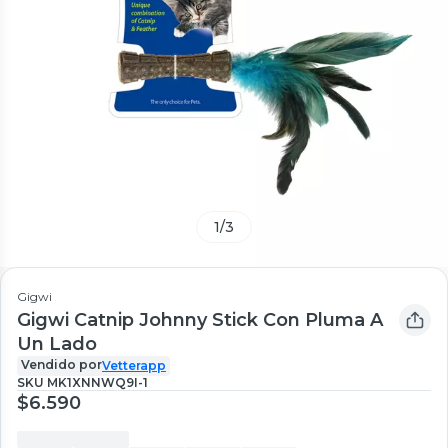
1
/
3
Gigwi
Gigwi Catnip Johnny Stick Con Pluma A
Un Lado
Vendido por
Vetterapp
SKU
MK1XNNWQ9I-1
$6.590