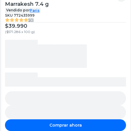
Marrakesh 7.4 g
Vendido por
Paris
SKU
772435999
5
(
1
)
$39.990
(
$571.286 x 100 g
)
Comprar ahora