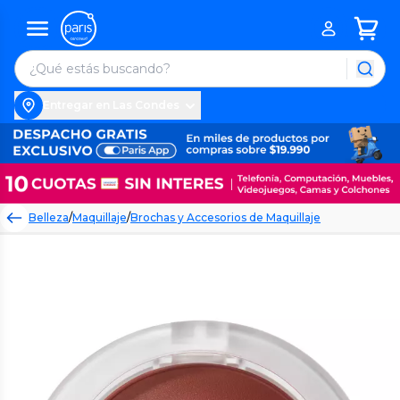
Entregar en Las Condes
Belleza
/
Maquillaje
/
Brochas y Accesorios de Maquillaje