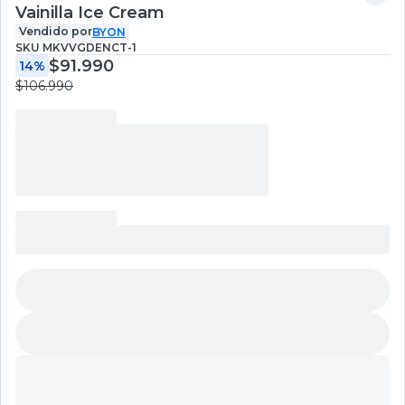
Vainilla Ice Cream
Vendido por
BYON
SKU
MKVVGDENCT-1
$91.990
14%
$106.990