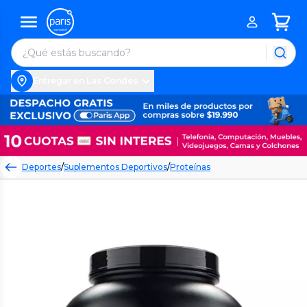
Entregar en Las Condes
Deportes
/
Suplementos Deportivos
/
Proteínas