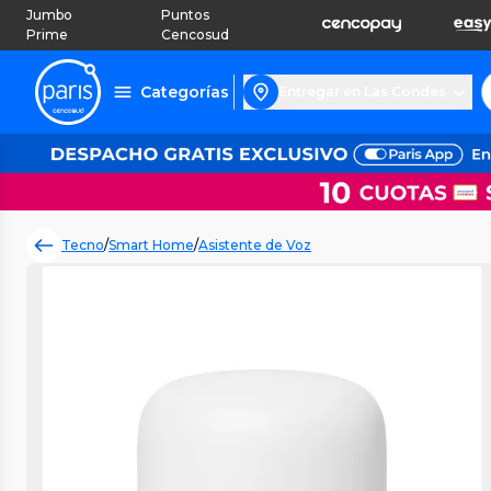
Jumbo
Puntos
Prime
Cencosud
Categorías
Entregar en Las Condes
Tecno
/
Smart Home
/
Asistente de Voz