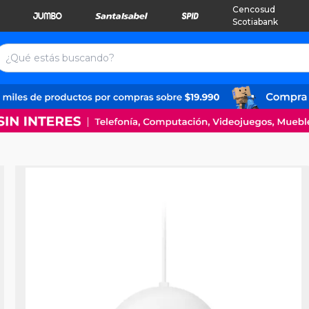
Cencosud
Scotiabank