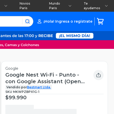
Novios
Mundo
Te
Paris
Paris
ayudamos
¡Hola! Ingresa o regístrate
Google
Google Nest Wi-Fi - Punto -
con Google Assistant (Open
Box)
Vendido por
Bestmart Ltda.
SKU
MKWPZBPX1G-1
$99.990