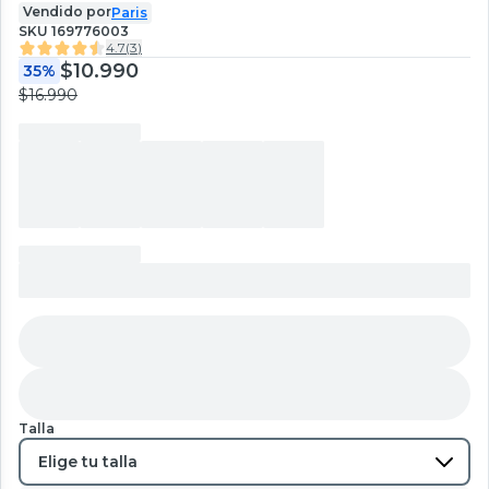
Vendido por
Paris
SKU
169776003
4.7
(
3
)
$10.990
35%
$16.990
Talla