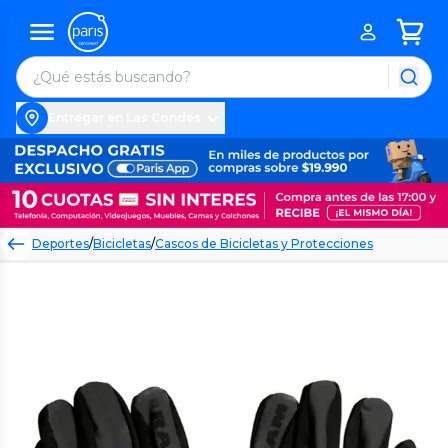
Entregar en Las Condes
Deportes
/
Bicicletas
/
Cascos de Bicicletas y Protecciones