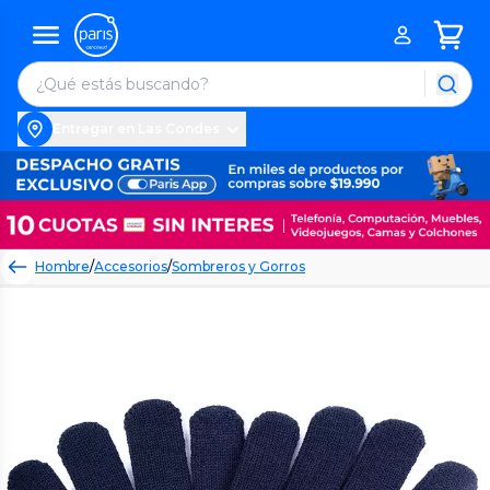
Entregar en Las Condes
Hombre
/
Accesorios
/
Sombreros y Gorros