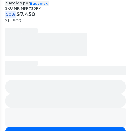
Vendido por
Badamax
SKU
MKIMFP730P-1
$7.450
50%
$14.900